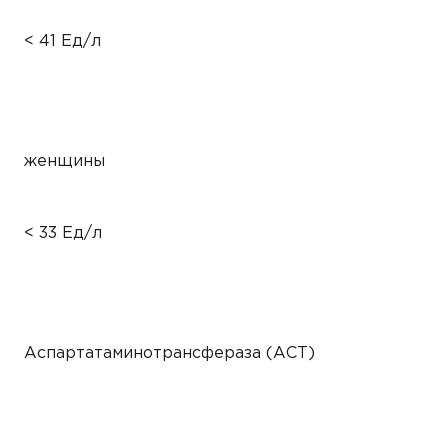
< 41 Ед/л
женщины
< 33 Ед/л
Аспартатаминотрансфераза (АСТ)