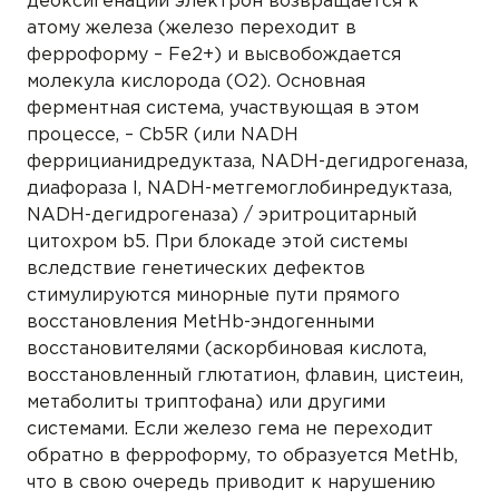
деоксигенации электрон возвращается к
атому железа (железо переходит в
ферроформу – Fe2+) и высвобождается
молекула кислорода (О2). Основная
ферментная система, участвующая в этом
процессе, – Cb5R (или NADH
феррицианидредуктаза, NADH-дегидрогеназа,
диафораза I, NADH-метгемоглобинредуктаза,
NADH-дегидрогеназа) / эритроцитарный
цитохром b5. При блокаде этой системы
вследствие генетических дефектов
стимулируются минорные пути прямого
восстановления MetHb-эндогенными
восстановителями (аскорбиновая кислота,
восстановленный глютатион, флавин, цистеин,
метаболиты триптофана) или другими
системами. Если железо гема не переходит
обратно в ферроформу, то образуется MetHb,
что в свою очередь приводит к нарушению