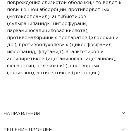
повреждения слизистой оболочки, что ведет к
повышенной абсорбции, противорвотных
(метоклопрамид), антибиотиков
(сульфаниламиды, нитрофураны,
парааминосалициловая кислота),
противомалярийных препаратов (хлорохин и
др.), противоопухолевых (циклофосфамид,
ифосфамид, флутамид), анальгетиков и
антипиретиков (ацетаминофен, ацетанилид,
фенацетин, целекоксиб); снотворных
(зопиклон); антисептиков (резорцин).
НАПРАВЛЕНИЯ
РЕШЕНИЕ ПРОБЛЕМ