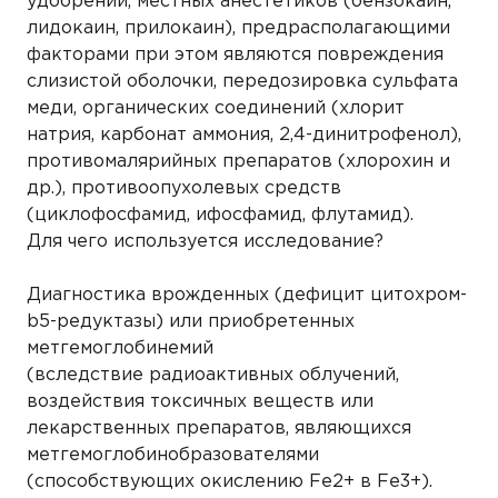
удобрений, местных анестетиков (бензокаин,
лидокаин, прилокаин), предрасполагающими
факторами при этом являются повреждения
слизистой оболочки, передозировка сульфата
меди, органических соединений (хлорит
натрия, карбонат аммония, 2,4-динитрофенол),
противомалярийных препаратов (хлорохин и
др.), противоопухолевых средств
(циклофосфамид, ифосфамид, флутамид).
Для чего используется исследование?
Диагностика врожденных (дефицит цитохром-
b5-редуктазы) или приобретенных
метгемоглобинемий
(вследствие радиоактивных облучений,
воздействия токсичных веществ или
лекарственных препаратов, являющихся
метгемоглобинобразователями
(способствующих окислению Fe2+ в Fe3+).