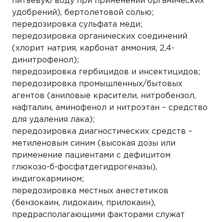
питьевую воду при применении органических
удобрений), бертолетовой солью;
передозировка сульфата меди;
передозировка органических соединений
(хлорит натрия, карбонат аммония, 2,4-
динитрофенол);
передозировка гербицидов и инсектицидов;
передозировка промышленных/бытовых
агентов (аниловые красители, нитробензол,
нафталин, аминофенол и нитроэтан – средство
для удаления лака);
передозировка диагностических средств –
метиленовым синим (высокая дозы или
применение пациентами с дефицитом
глюкозо-б-фосфатдегидрогеназы),
индигокармином;
передозировка местных анестетиков
(бензокаин, лидокаин, прилокаин),
предрасполагающими факторами служат